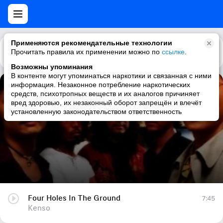
Применяются рекомендательные технологии
Прочитать правила их применении можно по
Каталог
Рекомендации
ссылке
.
Возможны упоминания
В контенте могут упоминаться наркотики и связанная с ними
информация. Незаконное потребление наркотических
Four Holes In The Ground
средств, психотропных веществ и их аналогов причиняет
вред здоровью, их незаконный оборот запрещён и влечёт
Kenso
установленную законодательством ответственность
Four Holes In The Ground
7:45
Kenso