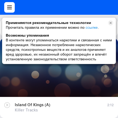
Применяются рекомендательные технологии
Прочитать правила их применении можно по
Каталог
Рекомендации
ссылке
.
Возможны упоминания
В контенте могут упоминаться наркотики и связанная с ними
информация. Незаконное потребление наркотических
Island Of Kings (A)
средств, психотропных веществ и их аналогов причиняет
вред здоровью, их незаконный оборот запрещён и влечёт
Killer Tracks
установленную законодательством ответственность
Island Of Kings (A)
2:12
Killer Tracks