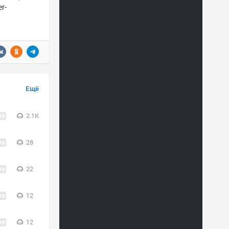
r-
Ещё
2.1K
28
22
12
12