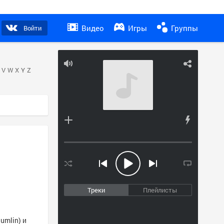
Видео
Игры
Группы
Войти
V
W
X
Y
Z
Треки
Плейлисты
umlin) и