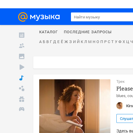
КАТАЛОГ
ПОСЛЕДНИЕ ЗАПРОСЫ
А
Б
В
Г
Д
Е
Ё
Ж
З
И
Й
К
Л
М
Н
О
П
Р
С
Т
У
Ф
Х
Ц
Ч
Трек
Please
blues
cou
Kir
Слуша
Здесь вы