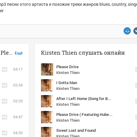
p3 песни этого артиста и похожие треки жанров blues, country, singe
er
Музыка похожая на Kirsten Thien - Please Drive (feat Hubert Sumlin)
Kirsten Thien слушать онлайн
Ещё
Please Drive
04:17
Kirsten Thien
I Gotta Man
03:34
Kirsten Thien
After I Left Home (Song for Buddy Guy)
03:29
Kirsten Thien
Please Drive ( Featuring Hubert Sumlin )®®®
04:47
Kirsten Thien
Sweet Lost and Found
04:39
Kirsten Thien