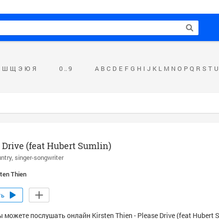
Ш
Щ
Э
Ю
Я
0 .. 9
A
B
C
D
E
F
G
H
I
J
K
L
M
N
O
P
Q
R
S
T
U
 Drive (feat Hubert Sumlin)
ntry
singer-songwriter
sten Thien
ть
 можете послушать онлайн Kirsten Thien - Please Drive (feat Hubert S