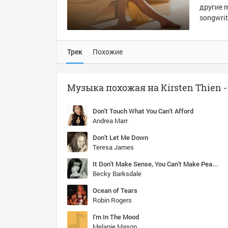
другие m
songwrit
Трек
Похожие
Don't Touch What You Can't Afford
Andrea Marr
Don't Let Me Down
Teresa James
It Don't Make Sense, You Can't Make Peace (Solo Version)
Becky Barksdale
Ocean of Tears
Robin Rogers
I'm In The Mood
Melanie Mason