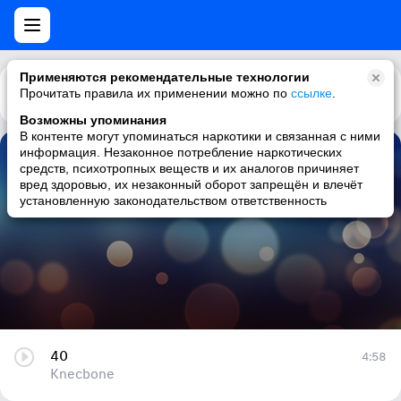
Применяются рекомендательные технологии
Прочитать правила их применении можно по
Каталог
Рекомендации
ссылке
.
Возможны упоминания
В контенте могут упоминаться наркотики и связанная с ними
информация. Незаконное потребление наркотических
40
средств, психотропных веществ и их аналогов причиняет
вред здоровью, их незаконный оборот запрещён и влечёт
Knecbone
установленную законодательством ответственность
40
4:58
Knecbone