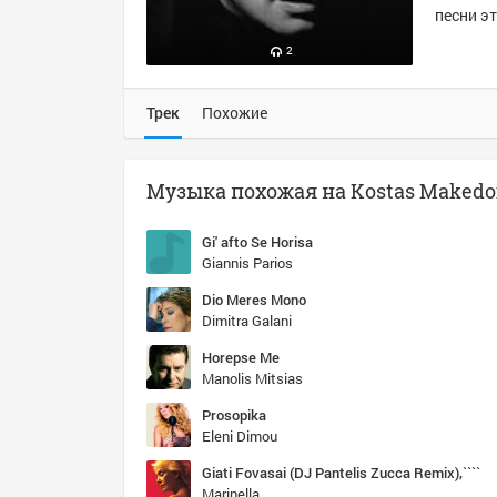
песни эт
2
Трек
Похожие
Gi' afto Se Horisa
Giannis Parios
Dio Meres Mono
Dimitra Galani
Horepse Me
Manolis Mitsias
Prosopika
Eleni Dimou
Giati Fovasai (DJ Pantelis Zucca Remix),````
Marinella