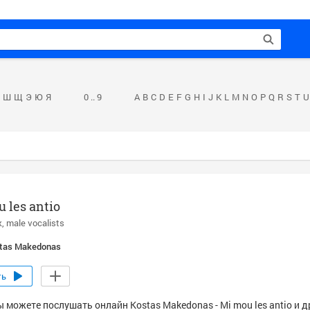
Ш
Щ
Э
Ю
Я
0 .. 9
A
B
C
D
E
F
G
H
I
J
K
L
M
N
O
P
Q
R
S
T
U
 les antio
k
male vocalists
tas Makedonas
ть
ы можете послушать онлайн Kostas Makedonas - Mi mou les antio и 