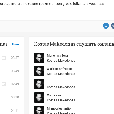
ого артиста и похожие треки жанров greek, folk, male vocalists
Музыка похожая на Kostas Makedonas - Mi mou les antio
Kostas Makedonas слушать онлай
Ещё
Mono mia fora
03:37
Kostas Makedonas
O tritos anfropos
03:49
Kostas Makedonas
02:49
Kostas Makedonas
Confessa
03:30
Kostas Makedonas
Mi mou les antio
04:11
Kostas Makedonas