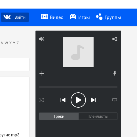
Видео
Игры
Группы
Войти
V
W
X
Y
Z
Треки
Плейлисты
другие mp3