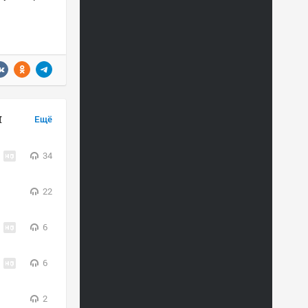
н
Ещё
34
22
6
6
2