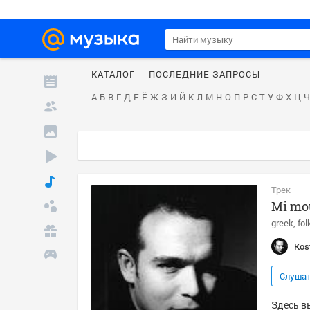
КАТАЛОГ
ПОСЛЕДНИЕ ЗАПРОСЫ
А
Б
В
Г
Д
Е
Ё
Ж
З
И
Й
К
Л
М
Н
О
П
Р
С
Т
У
Ф
Х
Ц
Ч
Трек
Mi mou
greek
fol
Kos
Слуша
Здесь в