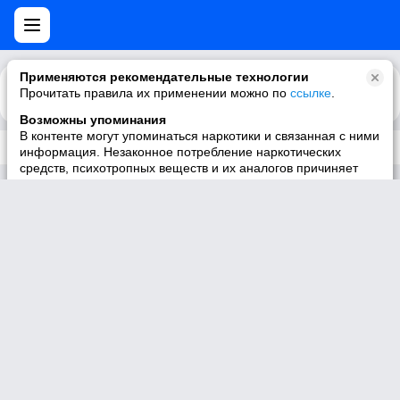
Применяются рекомендательные технологии
Прочитать правила их применении можно по
Каталог
Рекомендации
ссылке
.
Возможны упоминания
В контенте могут упоминаться наркотики и связанная с ними
Трек не существует
информация. Незаконное потребление наркотических
средств, психотропных веществ и их аналогов причиняет
вред здоровью, их незаконный оборот запрещён и влечёт
установленную законодательством ответственность