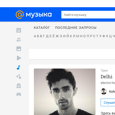
КАТАЛОГ
ПОСЛЕДНИЕ ЗАПРОСЫ
А
Б
В
Г
Д
Е
Ё
Ж
З
И
Й
К
Л
М
Н
О
П
Р
С
Т
У
Ф
Х
Ц
Ч
Трек
Delhi
electro h
Ksh
Слуша
Здесь вы