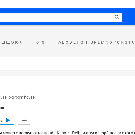
Ш
Щ
Э
Ю
Я
0 .. 9
A
B
C
D
E
F
G
H
I
J
K
L
M
N
O
P
Q
R
S
T
U
ouse
big room house
mr
ть
 можете послушать онлайн Kshmr - Delhi и другие mp3 песни этого 