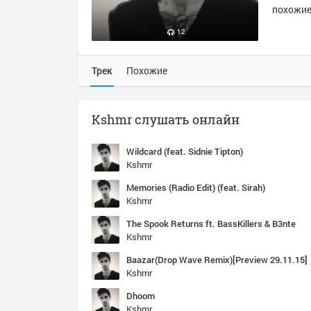
похожие 
12
Трек
Похожие
Kshmr слушать онлайн
Wildcard (feat. Sidnie Tipton)
Kshmr
Memories (Radio Edit) (feat. Sirah)
Kshmr
The Spook Returns ft. BassKillers & B3nte
Kshmr
Baazar(Drop Wave Remix)[Preview 29.11.15]
Kshmr
Dhoom
Kshmr