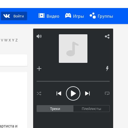
Видео
Игры
Группы
Войти
V
W
X
Y
Z
Треки
Плейлисты
артиста и