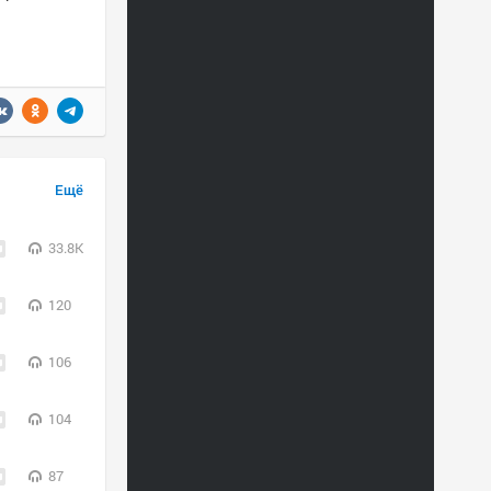
Ещё
33.8K
120
106
104
87