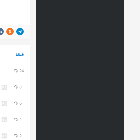
Ещё
24
8
6
4
2