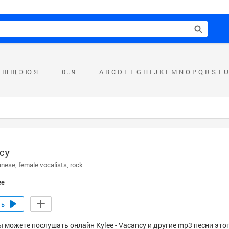
Ш
Щ
Э
Ю
Я
0 .. 9
A
B
C
D
E
F
G
H
I
J
K
L
M
N
O
P
Q
R
S
T
U
cy
anese
female vocalists
rock
ee
ть
 можете послушать онлайн Kylee - Vacancy и другие mp3 песни этог