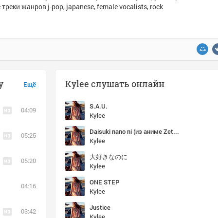
треки жанров j-pop, japanese, female vocalists, rock
y
Kylee слушать онлайн
Ещё
S.A.U.
04:09
Kylee
Daisuki nano ni (из аниме Zetsuen no Tempest: The Civilization Blaster/Буря потерь: Гибель Цивилизации)
05:25
Kylee
大好きなのに
05:20
Kylee
ONE STEP
04:16
Kylee
Justice
03:42
Kylee