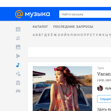
КАТАЛОГ
ПОСЛЕДНИЕ ЗАПРОСЫ
А
Б
В
Г
Д
Е
Ё
Ж
З
И
Й
К
Л
М
Н
О
П
Р
С
Т
У
Ф
Х
Ц
Ч
Трек
Vacan
j-pop
jap
Kyl
Слуша
Здесь вы