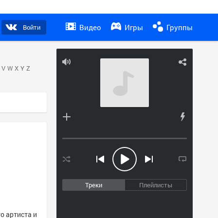
Видео
Игры
Группы
Войти
V
W
X
Y
Z
Треки
Плейлисты
о артиста и