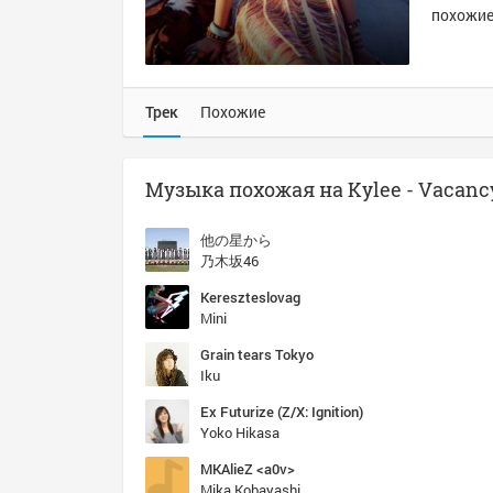
похожие 
Трек
Похожие
Музыка похожая на Kylee - Vacanc
他の星から
乃木坂46
Kereszteslovag
Mini
Grain tears Tokyo
Iku
Ex Futurize (Z/X: Ignition)
Yoko Hikasa
MKAlieZ <a0v>
Mika Kobayashi