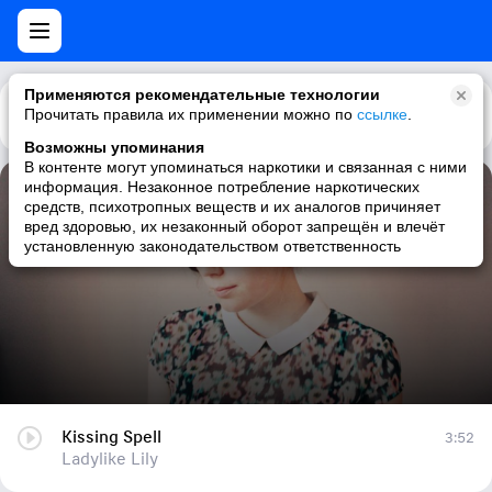
Применяются рекомендательные технологии
Прочитать правила их применении можно по
Каталог
Рекомендации
ссылке
.
Возможны упоминания
В контенте могут упоминаться наркотики и связанная с ними
информация. Незаконное потребление наркотических
Kissing Spell
средств, психотропных веществ и их аналогов причиняет
вред здоровью, их незаконный оборот запрещён и влечёт
Ladylike Lily
установленную законодательством ответственность
Kissing Spell
3:52
Ladylike Lily