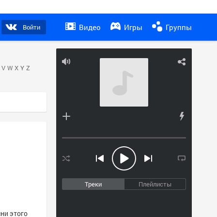
Видео
Игры
Группы
Войти
V
W
X
Y
Z
Треки
Плейлисты
сни этого