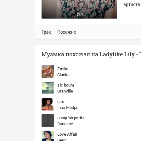
артиста 
2
Трек
Похожие
Emilio
Clarika
Tic boum
Granville
Life
Inna Modja
Jusqu'où petite
Buridane
Love Affair
Berry