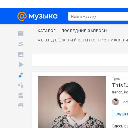
КАТАЛОГ
ПОСЛЕДНИЕ ЗАПРОСЫ
А
Б
В
Г
Д
Е
Ё
Ж
З
И
Й
К
Л
М
Н
О
П
Р
С
Т
У
Ф
Х
Ц
Ч
Трек
This 
french
in
Lady
Слуша
Здесь вы