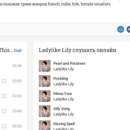
и похожие треки жанров french, indie, folk, female vocalists
Музыка похожая на Ladylike Lily - This Law
Ladylike Lily слушать онлайн
Ещё
Pearl and Potatoes
02:48
Ladylike Lily
Prickling
03:00
Ladylike Lily
Minus Four
03:24
Ladylike Lily
Silly Song
03:48
Ladylike Lily
Kissing Spell
03:26
Ladylike Lily