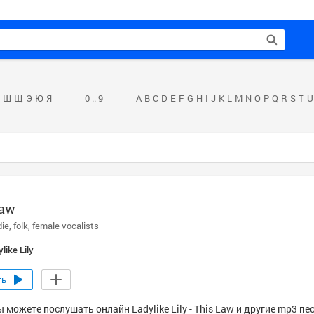
Ш
Щ
Э
Ю
Я
0 .. 9
A
B
C
D
E
F
G
H
I
J
K
L
M
N
O
P
Q
R
S
T
U
Law
die
folk
female vocalists
like Lily
ть
 можете послушать онлайн Ladylike Lily - This Law и другие mp3 пе