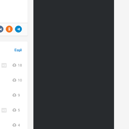
Ещё
18
10
9
5
4