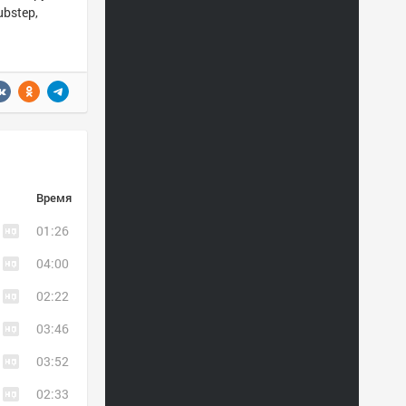
ubstep,
Время
01:26
04:00
02:22
03:46
03:52
02:33