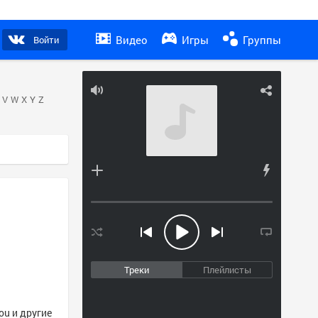
Видео
Игры
Группы
Войти
V
W
X
Y
Z
Треки
Плейлисты
ou и другие