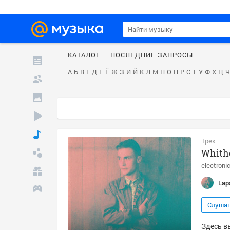
КАТАЛОГ
ПОСЛЕДНИЕ ЗАПРОСЫ
А
Б
В
Г
Д
Е
Ё
Ж
З
И
Й
К
Л
М
Н
О
П
Р
С
Т
У
Ф
Х
Ц
Ч
Трек
Whith
electroni
Lap
Слуша
Здесь вы