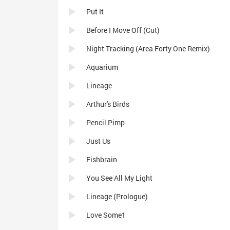
Put It
Before I Move Off (Cut)
Night Tracking (Area Forty One Remix)
Aquarium
Lineage
Arthur's Birds
Pencil Pimp
Just Us
Fishbrain
You See All My Light
Lineage (Prologue)
Love Some1