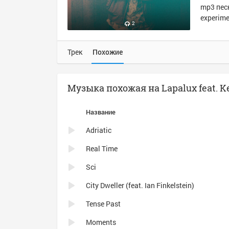
mp3 песн
experime
2
Трек
Похожие
Музыка похожая на Lapalux feat. K
Название
Adriatic
Real Time
Sci
City Dweller (feat. Ian Finkelstein)
Tense Past
Moments