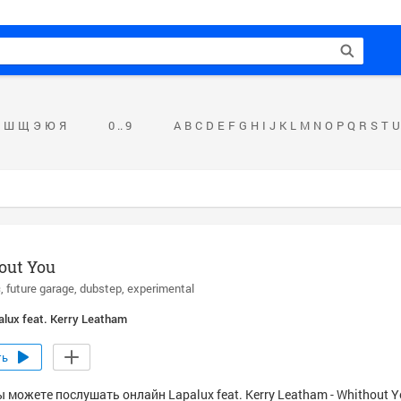
Ш
Щ
Э
Ю
Я
0 .. 9
A
B
C
D
E
F
G
H
I
J
K
L
M
N
O
P
Q
R
S
T
U
out You
c
future garage
dubstep
experimental
alux feat. Kerry Leatham
ть
 можете послушать онлайн Lapalux feat. Kerry Leatham - Whithout Y