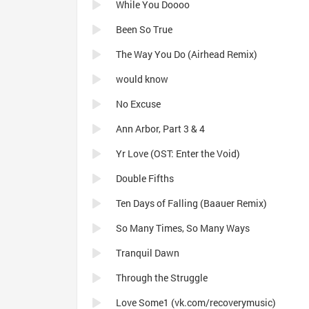
While You Doooo
Been So True
The Way You Do (Airhead Remix)
would know
No Excuse
Ann Arbor, Part 3 & 4
Yr Love (OST: Enter the Void)
Double Fifths
Ten Days of Falling (Baauer Remix)
So Many Times, So Many Ways
Tranquil Dawn
Through the Struggle
Love Some1 (vk.com/recoverymusic)