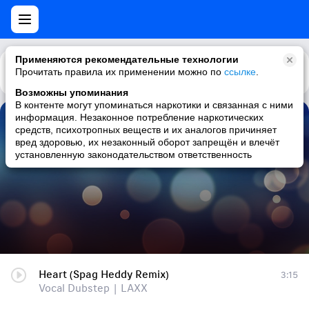
Применяются рекомендательные технологии
Прочитать правила их применении можно по
Каталог
Рекомендации
ссылке
.
Возможны упоминания
В контенте могут упоминаться наркотики и связанная с ними
информация. Незаконное потребление наркотических
Heart (Spag Heddy Remix)
средств, психотропных веществ и их аналогов причиняет
вред здоровью, их незаконный оборот запрещён и влечёт
Vocal Dubstep | LAXX
установленную законодательством ответственность
Heart (Spag Heddy Remix)
3:15
Vocal Dubstep | LAXX