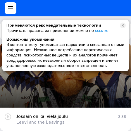
Применяются рекомендательные технологии
Прочитать правила их применении можно по
Каталог
Рекомендации
ссылке
.
Возможны упоминания
В контенте могут упоминаться наркотики и связанная с ними
информация. Незаконное потребление наркотических
Jossain on kai vielä joulu
средств, психотропных веществ и их аналогов причиняет
вред здоровью, их незаконный оборот запрещён и влечёт
Leevi and the Leavings
установленную законодательством ответственность
Jossain on kai vielä joulu
3:38
Leevi and the Leavings