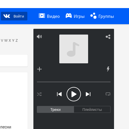
Видео
Игры
Группы
Войти
V
W
X
Y
Z
Треки
Плейлисты
 песни