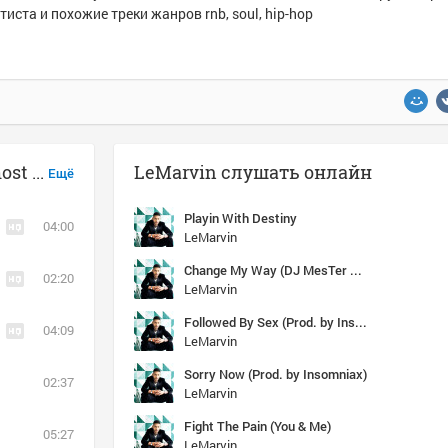
тиста и похожие треки жанров rnb, soul, hip-hop
Музыка похожая на LeMarvin - Almost Famous
LeMarvin слушать онлайн
Ещё
Playin With Destiny
04:00
LeMarvin
Change My Way (DJ MesTer Remix 2011) [M&F Entertainment]
02:20
LeMarvin
Followed By Sex (Prod. by Insomniax)
04:09
LeMarvin
Sorry Now (Prod. by Insomniax)
02:37
LeMarvin
Fight The Pain (You & Me)
05:27
LeMarvin