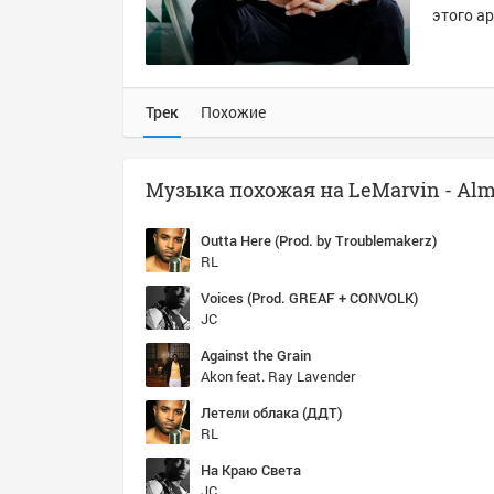
этого ар
Трек
Похожие
Outta Here (Prod. by Troublemakerz)
RL
Voices (Prod. GREAF + CONVOLK)
JC
Against the Grain
Akon feat. Ray Lavender
Летели облака (ДДТ)
RL
На Краю Света
JC