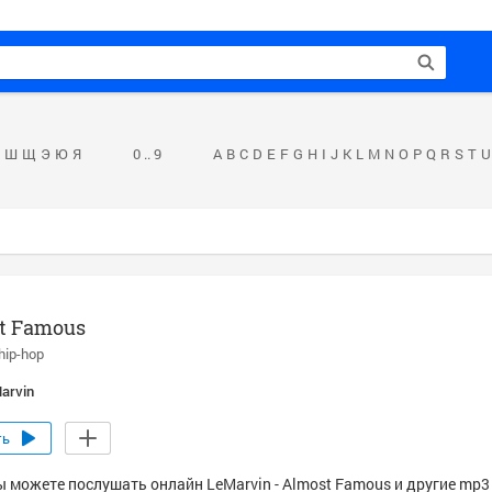
Ш
Щ
Э
Ю
Я
0 .. 9
A
B
C
D
E
F
G
H
I
J
K
L
M
N
O
P
Q
R
S
T
U
t Famous
hip-hop
arvin
ть
ы можете послушать онлайн LeMarvin - Almost Famous и другие mp3