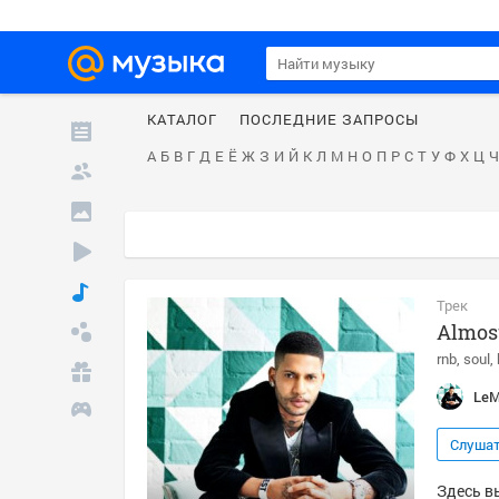
КАТАЛОГ
ПОСЛЕДНИЕ ЗАПРОСЫ
А
Б
В
Г
Д
Е
Ё
Ж
З
И
Й
К
Л
М
Н
О
П
Р
С
Т
У
Ф
Х
Ц
Ч
Трек
Almos
rnb
soul
LeM
Слуша
Здесь в