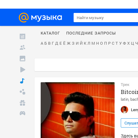
КАТАЛОГ
ПОСЛЕДНИЕ ЗАПРОСЫ
А
Б
В
Г
Д
Е
Ё
Ж
З
И
Й
К
Л
М
Н
О
П
Р
С
Т
У
Ф
Х
Ц
Ч
Трек
Bitcoi
latin
bac
Len
Слуша
Здесь вы