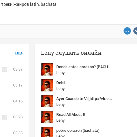
треки жанров latin, bachata
Leny слушать онлайн
Ещё
Donde estas corazon? (BACHATA)
03:37
Leny
Debil
03:17
Leny
Ayer Cuando te Vi [http://vk.com/Musica.Latina]
04:15
Leny
Read All About It
03:28
Leny
pobre corazon (bachata)
03:33
Leny