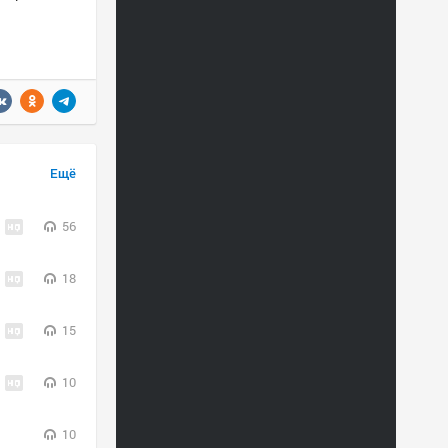
Ещё
56
18
15
10
10