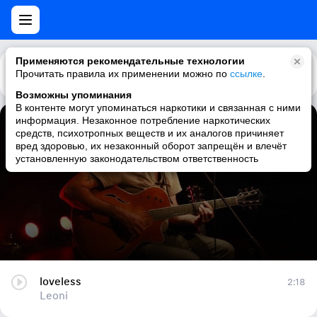
Применяются рекомендательные технологии
Прочитать правила их применении можно по
Каталог
Рекомендации
ссылке
.
Возможны упоминания
В контенте могут упоминаться наркотики и связанная с ними
информация. Незаконное потребление наркотических
loveless
средств, психотропных веществ и их аналогов причиняет
вред здоровью, их незаконный оборот запрещён и влечёт
Leoni
установленную законодательством ответственность
loveless
2:18
Leoni