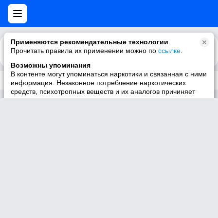
Применяются рекомендательные технологии
Прочитать правила их применении можно по
Каталог
Рекомендации
ссылке
.
Возможны упоминания
В контенте могут упоминаться наркотики и связанная с ними
Трек не существует
информация. Незаконное потребление наркотических
средств, психотропных веществ и их аналогов причиняет
вред здоровью, их незаконный оборот запрещён и влечёт
установленную законодательством ответственность