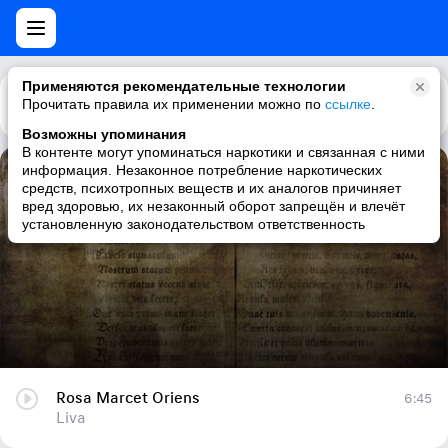
Применяются рекомендательные технологии
Прочитать правила их применении можно по
Каталог
Рекомендации
ссылке
.
Возможны упоминания
В контенте могут упоминаться наркотики и связанная с ними
информация. Незаконное потребление наркотических
Rosa Marcet Oriens
средств, психотропных веществ и их аналогов причиняет
вред здоровью, их незаконный оборот запрещён и влечёт
Liva
установленную законодательством ответственность
Rosa Marcet Oriens
6:45
Liva