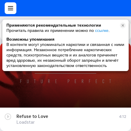
Применяются рекомендательные технологии
Прочитать правила их применении можно по
Каталог
Рекомендации
ссылке
.
Возможны упоминания
В контенте могут упоминаться наркотики и связанная с ними
информация. Незаконное потребление наркотических
Refuse to Love
средств, психотропных веществ и их аналогов причиняет
вред здоровью, их незаконный оборот запрещён и влечёт
Loadstar
установленную законодательством ответственность
Refuse to Love
4:12
Loadstar