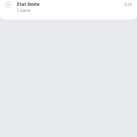
Etat limite
3:24
Loane