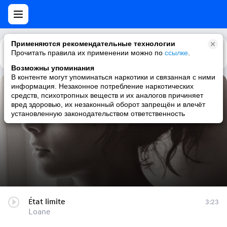
Применяются рекомендательные технологии
Прочитать правила их применении можно по
Каталог
Рекомендации
ссылке
.
Возможны упоминания
В контенте могут упоминаться наркотики и связанная с ними
информация. Незаконное потребление наркотических
État limite
средств, психотропных веществ и их аналогов причиняет
вред здоровью, их незаконный оборот запрещён и влечёт
Loane
установленную законодательством ответственность
État limite
3:23
Loane