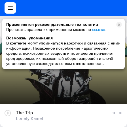
Применяются рекомендательные технологии
Прочитать правила их применении можно по
Каталог
Рекомендации
ссылке
.
Возможны упоминания
В контенте могут упоминаться наркотики и связанная с ними
информация. Незаконное потребление наркотических
The Trip
средств, психотропных веществ и их аналогов причиняет
вред здоровью, их незаконный оборот запрещён и влечёт
Lonely Kamel
установленную законодательством ответственность
The Trip
10:00
Lonely Kamel