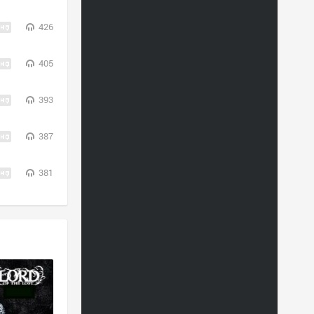
426
405
393
387
381