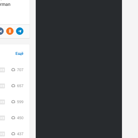
german
Ещё
707
657
599
450
437