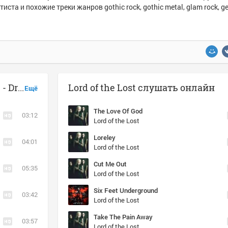
тиста и похожие треки жанров gothic rock, gothic metal, glam rock, 
Музыка похожая на Lord of the Lost - Dry The Rain
Lord of the Lost слушать онлайн
Ещё
The Love Of God
03:12
Lord of the Lost
Loreley
04:01
Lord of the Lost
Cut Me Out
05:35
Lord of the Lost
Six Feet Underground
03:42
Lord of the Lost
Take The Pain Away
03:57
Lord of the Lost