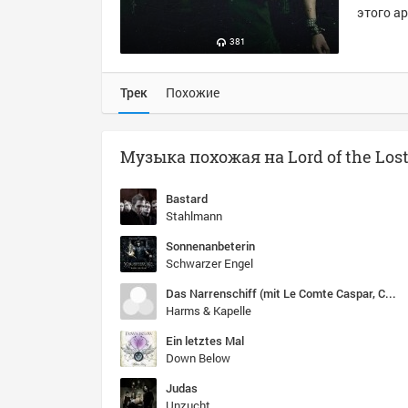
этого ар
381
Трек
Похожие
Bastard
Stahlmann
Sonnenanbeterin
Schwarzer Engel
Das Narrenschiff (mit Le Comte Caspar, COPPELIUS)
Harms & Kapelle
Ein letztes Mal
Down Below
Judas
Unzucht