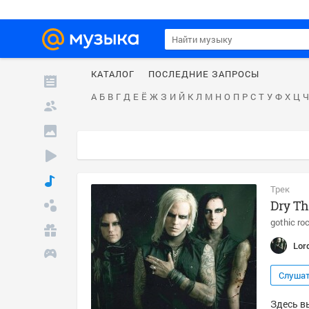
КАТАЛОГ
ПОСЛЕДНИЕ ЗАПРОСЫ
А
Б
В
Г
Д
Е
Ё
Ж
З
И
Й
К
Л
М
Н
О
П
Р
С
Т
У
Ф
Х
Ц
Ч
Трек
Dry Th
gothic ro
Lord
Слуша
Здесь вы