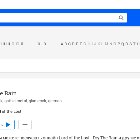
Ш
Щ
Э
Ю
Я
0 .. 9
A
B
C
D
E
F
G
H
I
J
K
L
M
N
O
P
Q
R
S
T
U
e Rain
ck
gothic metal
glam rock
german
 of the Lost
ть
 можете послушать онлайн Lord of the Lost - Dry The Rain и другие 