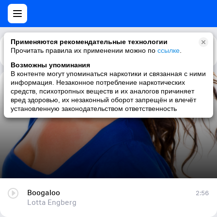
Применяются рекомендательные технологии
Прочитать правила их применении можно по
Каталог
Рекомендации
ссылке
.
Возможны упоминания
В контенте могут упоминаться наркотики и связанная с ними
информация. Незаконное потребление наркотических
Boogaloo
средств, психотропных веществ и их аналогов причиняет
вред здоровью, их незаконный оборот запрещён и влечёт
Lotta Engberg
установленную законодательством ответственность
Boogaloo
2:56
Lotta Engberg