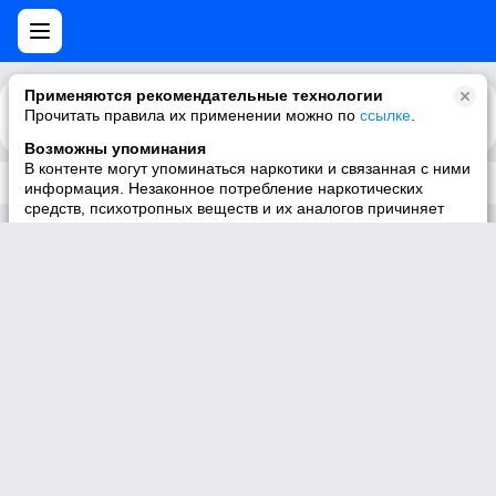
Применяются рекомендательные технологии
Прочитать правила их применении можно по
Каталог
Рекомендации
ссылке
.
Возможны упоминания
В контенте могут упоминаться наркотики и связанная с ними
Трек не существует
информация. Незаконное потребление наркотических
средств, психотропных веществ и их аналогов причиняет
вред здоровью, их незаконный оборот запрещён и влечёт
установленную законодательством ответственность