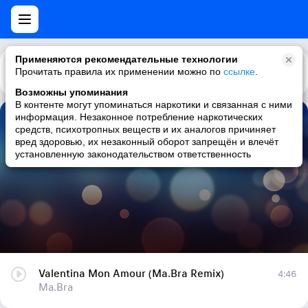
Применяются рекомендательные технологии
Прочитать правила их применении можно по
Каталог
Рекомендации
ссылке
.
Возможны упоминания
В контенте могут упоминаться наркотики и связанная с ними
информация. Незаконное потребление наркотических
Valentina Mon Amour (Ma.Bra Remix)
средств, психотропных веществ и их аналогов причиняет
вред здоровью, их незаконный оборот запрещён и влечёт
Ma.Bra
установленную законодательством ответственность
Valentina Mon Amour (Ma.Bra Remix)
4:46
Ma.Bra