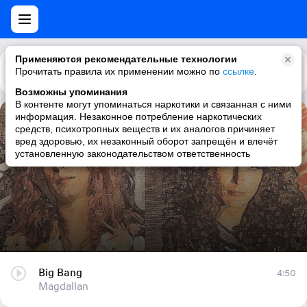
Применяются рекомендательные технологии
Прочитать правила их применении можно по
Каталог
Рекомендации
ссылке
.
Возможны упоминания
В контенте могут упоминаться наркотики и связанная с ними
информация. Незаконное потребление наркотических
Big Bang
средств, психотропных веществ и их аналогов причиняет
вред здоровью, их незаконный оборот запрещён и влечёт
Magdallan
установленную законодательством ответственность
Big Bang
4:50
Magdallan