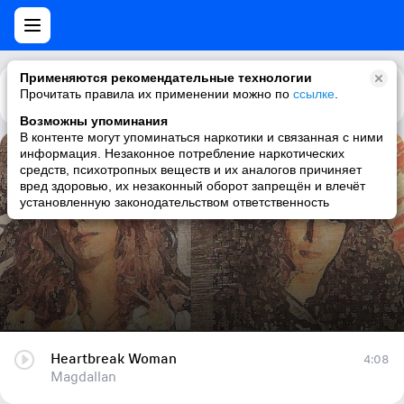
Применяются рекомендательные технологии
Прочитать правила их применении можно по
Каталог
Рекомендации
ссылке
.
Возможны упоминания
В контенте могут упоминаться наркотики и связанная с ними
информация. Незаконное потребление наркотических
Heartbreak Woman
средств, психотропных веществ и их аналогов причиняет
вред здоровью, их незаконный оборот запрещён и влечёт
Magdallan
установленную законодательством ответственность
Heartbreak Woman
4:08
Magdallan