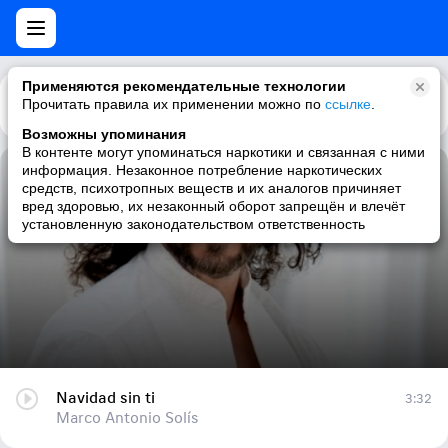
Применяются рекомендательные технологии
Прочитать правила их применении можно по
Каталог
Рекомендации
ссылке
.
Возможны упоминания
В контенте могут упоминаться наркотики и связанная с ними
информация. Незаконное потребление наркотических
Navidad sin ti
средств, психотропных веществ и их аналогов причиняет
вред здоровью, их незаконный оборот запрещён и влечёт
Marco Antonio Solís
установленную законодательством ответственность
Navidad sin ti
3:32
Marco Antonio Solís