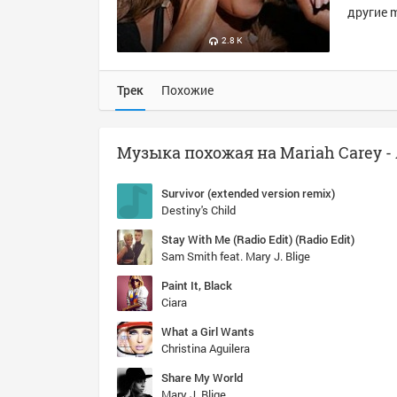
другие m
2.8 K
Трек
Похожие
Survivor (extended version remix)
Destiny's Child
Stay With Me (Radio Edit) (Radio Edit)
Sam Smith feat. Mary J. Blige
Paint It, Black
Ciara
What a Girl Wants
Christina Aguilera
Share My World
Mary J. Blige