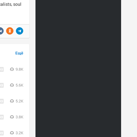
lists, soul
Ещё
9.8K
5.6K
5.2K
3.8K
3.2K