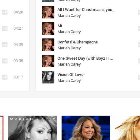
All I Want for Christmas is you_
04:20
Mariah Carey
Mi
04:27
Mariah Carey
Confetti & Champagne
04:09
Mariah Carey
One Sweet Day (with Boyz II Men)
03:38
Mariah Carey
Vision Of Love
03:17
Mariah Carey