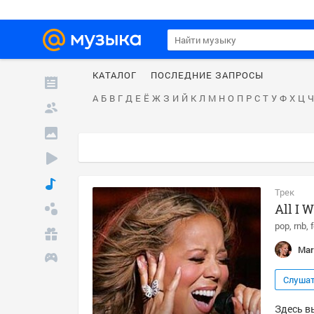
КАТАЛОГ
ПОСЛЕДНИЕ ЗАПРОСЫ
А
Б
В
Г
Д
Е
Ё
Ж
З
И
Й
К
Л
М
Н
О
П
Р
С
Т
У
Ф
Х
Ц
Ч
Трек
All I 
pop
rnb
Mar
Слуша
Здесь вы