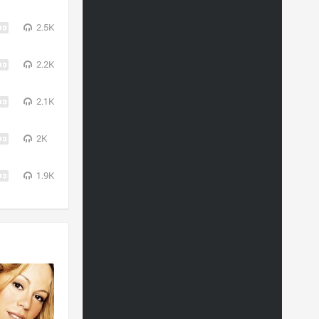
2.5K
2.2K
2.1K
2K
1.9K