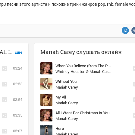
p3 песни этого артиста и похожие треки жанров pop, rnb, female voca
Музыка похожая на Mariah Carey - All I Want For Christmas Is You
Mariah Carey слушать онлайн
Ещё
When You Believe (from The Prince of Egypt)
03:24
Whitney Houston & Mariah Carey
Without You
02:53
Mariah Carey
My All
03:54
Mariah Carey
All I Want For Christmas Is You
03:35
Mariah Carey
Hero
05:07
Mariah Carey