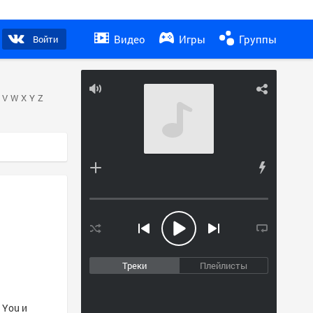
Видео
Игры
Группы
Войти
V
W
X
Y
Z
Треки
Плейлисты
 You и