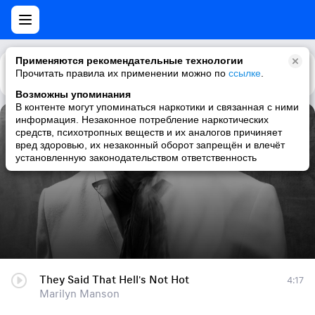
Применяются рекомендательные технологии
Прочитать правила их применении можно по
Каталог
Рекомендации
ссылке
.
Возможны упоминания
В контенте могут упоминаться наркотики и связанная с ними
информация. Незаконное потребление наркотических
They Said That Hell's Not Hot
средств, психотропных веществ и их аналогов причиняет
вред здоровью, их незаконный оборот запрещён и влечёт
Marilyn Manson
установленную законодательством ответственность
They Said That Hell's Not Hot
4:17
Marilyn Manson