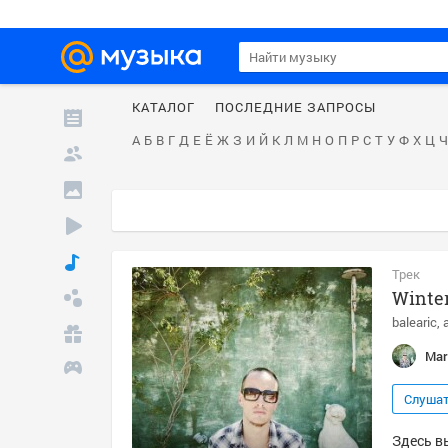
КАТАЛОГ
ПОСЛЕДНИЕ ЗАПРОСЫ
А
Б
В
Г
Д
Е
Ё
Ж
З
И
Й
К
Л
М
Н
О
П
Р
С
Т
У
Ф
Х
Ц
Ч
Трек
Winte
balearic
Mar
Слуша
Здесь вы