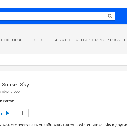
Ш
Щ
Э
Ю
Я
0 .. 9
A
B
C
D
E
F
G
H
I
J
K
L
M
N
O
P
Q
R
S
T
U
r Sunset Sky
ambient
pop
k Barrott
ть
 можете послушать онлайн Mark Barrott - Winter Sunset Sky и други