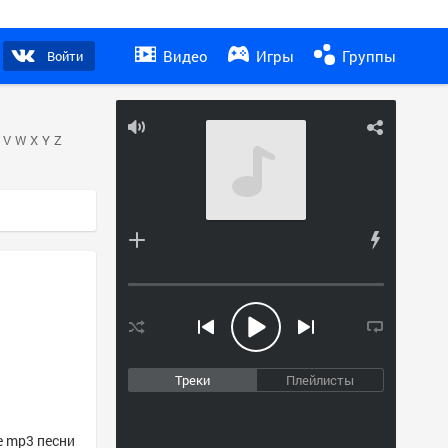
Видео
Игры
Группы
Войти
V
W
X
Y
Z
Треки
Плейлисты
е mp3 песни