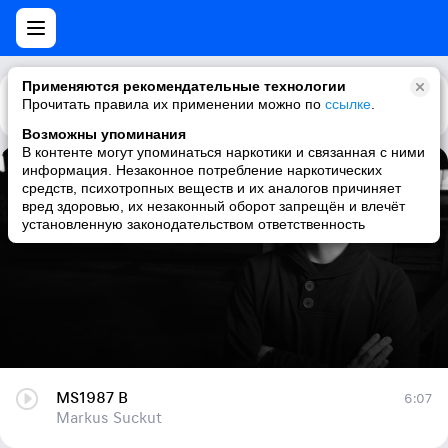
Применяются рекомендательные технологии
Прочитать правила их применении можно по
Каталог
Рекомендации
ссылке
.
Возможны упоминания
В контенте могут упоминаться наркотики и связанная с ними
информация. Незаконное потребление наркотических
MS1987 B
средств, психотропных веществ и их аналогов причиняет
вред здоровью, их незаконный оборот запрещён и влечёт
Markus Suckut
установленную законодательством ответственность
MS1987 B
6:07
Markus Suckut