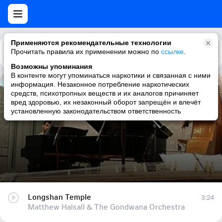
Применяются рекомендательные технологии
Прочитать правила их применении можно по
Каталог
Рекомендации
ссылке
.
Возможны упоминания
В контенте могут упоминаться наркотики и связанная с ними
информация. Незаконное потребление наркотических
Longshan Temple
средств, психотропных веществ и их аналогов причиняет
вред здоровью, их незаконный оборот запрещён и влечёт
Matthew Halsall & The Gondwana Orchestra
установленную законодательством ответственность
Longshan Temple
3:24
Matthew Halsall & The Gondwana Orchestra