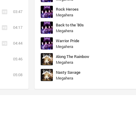
Rock Heroes
03:47
Megahera
Back to the '80s
04:17
Megahera
Warrior Pride
04:44
Megahera
Along The Rainbow
05:46
Megahera
Nasty Savage
05:08
Megahera