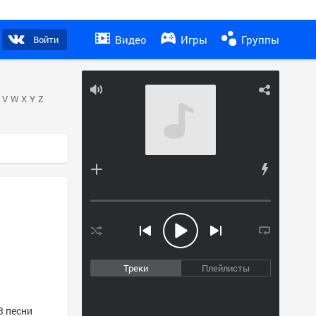
Видео
Игры
Группы
Войти
V
W
X
Y
Z
Треки
Плейлисты
3 песни