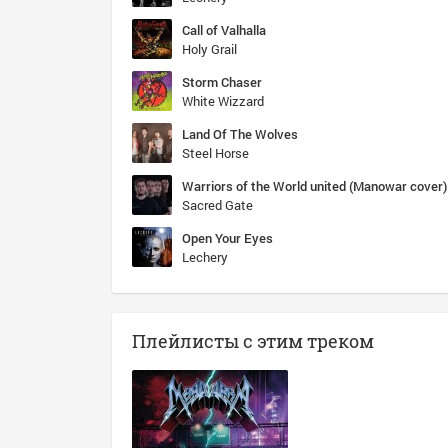
Call of Valhalla
Holy Grail
Storm Chaser
White Wizzard
Land Of The Wolves
Steel Horse
Warriors of the World united (Manowar cover)
Sacred Gate
Open Your Eyes
Lechery
Плейлисты с этим треком