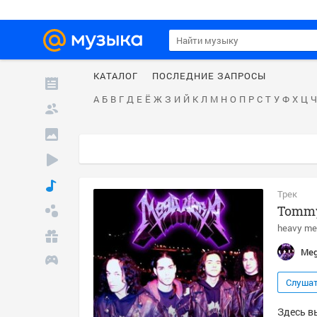
КАТАЛОГ
ПОСЛЕДНИЕ ЗАПРОСЫ
А
Б
В
Г
Д
Е
Ё
Ж
З
И
Й
К
Л
М
Н
О
П
Р
С
Т
У
Ф
Х
Ц
Ч
Трек
Tommy
heavy me
Meg
Слуша
Здесь в