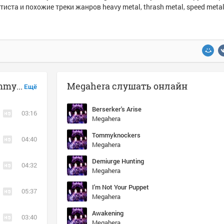
тиста и похожие треки жанров heavy metal, thrash metal, speed metal
Музыка похожая на Megahera - Tommyknockers
Megahera слушать онлайн
Ещё
Berserker's Arise
03:16
Megahera
Tommyknockers
04:40
Megahera
Demiurge Hunting
04:32
Megahera
I'm Not Your Puppet
05:37
Megahera
Awakening
03:40
Megahera