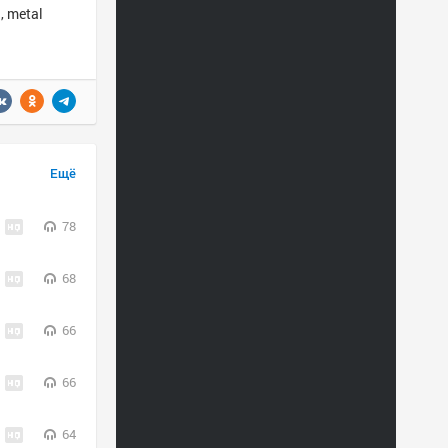
, metal
Ещё
78
68
66
66
64