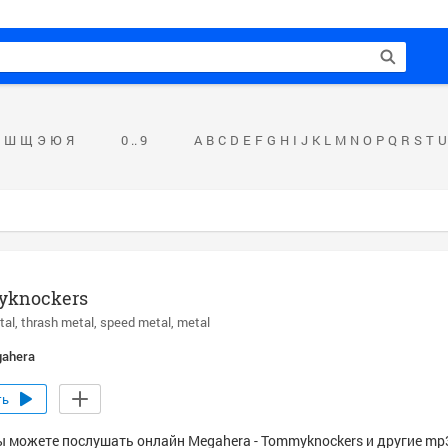
Ш
Щ
Э
Ю
Я
0 .. 9
A
B
C
D
E
F
G
H
I
J
K
L
M
N
O
P
Q
R
S
T
U
knockers
tal
thrash metal
speed metal
metal
ahera
ть
ы можете послушать онлайн Megahera - Tommyknockers и другие mp