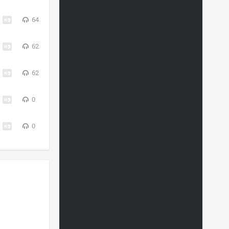
64
62
62
0
0