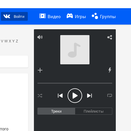
Видео
Игры
Группы
Войти
V
W
X
Y
Z
Треки
Плейлисты
этого