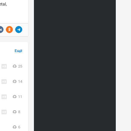
tal,
Ещё
25
14
11
8
6