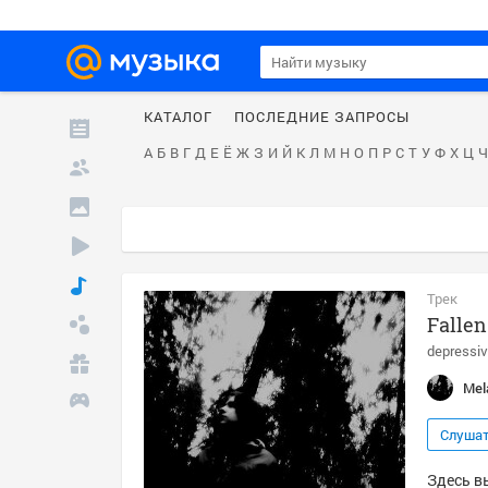
КАТАЛОГ
ПОСЛЕДНИЕ ЗАПРОСЫ
А
Б
В
Г
Д
Е
Ё
Ж
З
И
Й
К
Л
М
Н
О
П
Р
С
Т
У
Ф
Х
Ц
Ч
Трек
Fallen
depressiv
Mel
Слуша
Здесь вы