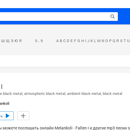
Ш
Щ
Э
Ю
Я
0 .. 9
A
B
C
D
E
F
G
H
I
J
K
L
M
N
O
P
Q
R
S
T
U
 I
e black metal
atmospheric black metal
ambient black metal
black metal
ankoli
ть
 можете послушать онлайн Melankoli - Fallen I и другие mp3 песни 