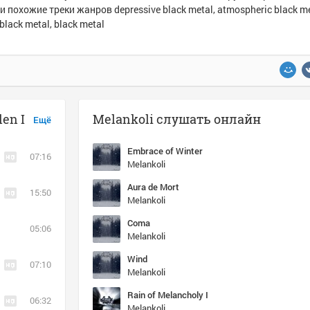
и похожие треки жанров depressive black metal, atmospheric black me
black metal, black metal
en I
Melankoli слушать онлайн
Ещё
Embrace of Winter
07:16
Melankoli
Aura de Mort
15:50
Melankoli
Coma
05:06
Melankoli
Wind
07:10
Melankoli
Rain of Melancholy I
06:32
Melankoli