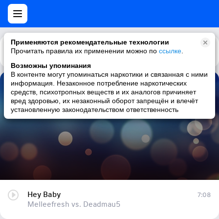
Применяются рекомендательные технологии
Прочитать правила их применении можно по
Каталог
Рекомендации
ссылке
.
Возможны упоминания
В контенте могут упоминаться наркотики и связанная с ними
информация. Незаконное потребление наркотических
Hey Baby
средств, психотропных веществ и их аналогов причиняет
вред здоровью, их незаконный оборот запрещён и влечёт
Melleefresh vs. Deadmau5
установленную законодательством ответственность
Hey Baby
7:08
Melleefresh vs. Deadmau5