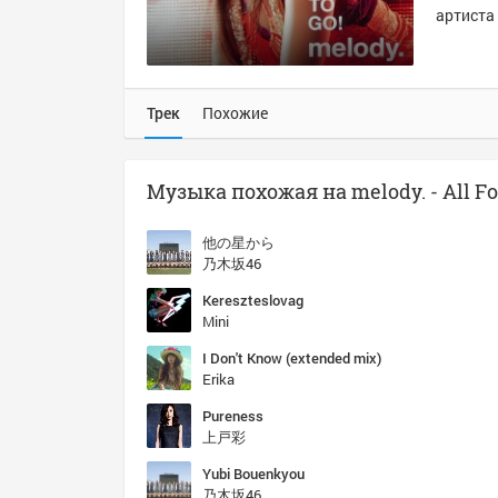
артиста 
Трек
Похожие
他の星から
乃木坂46
Kereszteslovag
Mini
I Don't Know (extended mix)
Erika
Pureness
上戸彩
Yubi Bouenkyou
乃木坂46