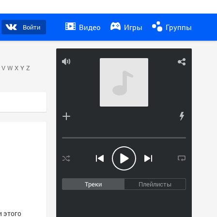
Видео
Игры
Группы
Войти
V
W
X
Y
Z
Треки
Плейлисты
и этого