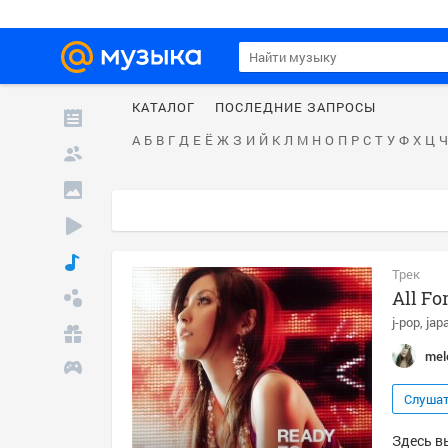
КАТАЛОГ
ПОСЛЕДНИЕ ЗАПРОСЫ
А
Б
В
Г
Д
Е
Ё
Ж
З
И
Й
К
Л
М
Н
О
П
Р
С
Т
У
Ф
Х
Ц
Ч
Трек
All Fo
j-pop
jap
mel
Слуша
Здесь вы