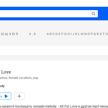
Ш
Щ
Э
Ю
Я
0 .. 9
A
B
C
D
E
F
G
H
I
J
K
L
M
N
O
P
Q
R
S
T
U
r Love
anese
female vocalists
pop
ody.
ть
 можете послушать онлайн melody. - All For Love и другие mp3 песн