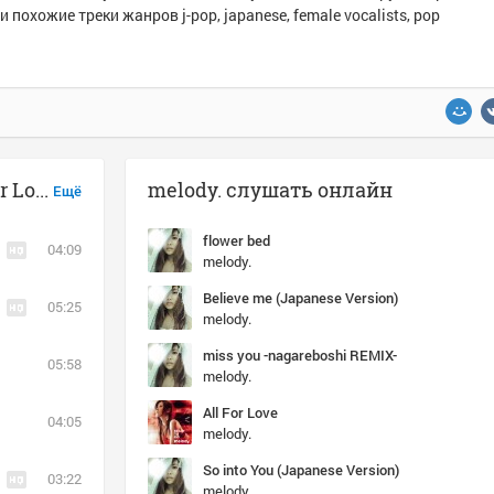
и похожие треки жанров j-pop, japanese, female vocalists, pop
Музыка похожая на melody. - All For Love
melody. слушать онлайн
Ещё
flower bed
04:09
melody.
Believe me (Japanese Version)
05:25
melody.
miss you -nagareboshi REMIX-
05:58
melody.
All For Love
04:05
melody.
So into You (Japanese Version)
03:22
melody.