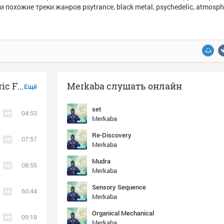
и похожие треки жанров psytrance, black metal, psychedelic, atmosph
Музыка похожая на Merkaba - Tantric Fusion
Merkaba слушать онлайн
Ещё
set
04:53
Merkaba
Re-Discovery
07:57
Merkaba
Mudra
08:55
Merkaba
Sensory Sequence
60:44
Merkaba
Organical Mechanical
09:18
Merkaba