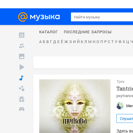
КАТАЛОГ
ПОСЛЕДНИЕ ЗАПРОСЫ
А
Б
В
Г
Д
Е
Ё
Ж
З
И
Й
К
Л
М
Н
О
П
Р
С
Т
У
Ф
Х
Ц
Ч
Трек
Tantri
psytranc
Mer
Слуша
Здесь вы