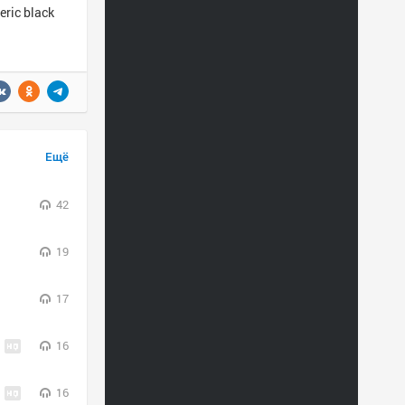
eric black
Ещё
42
19
17
16
16