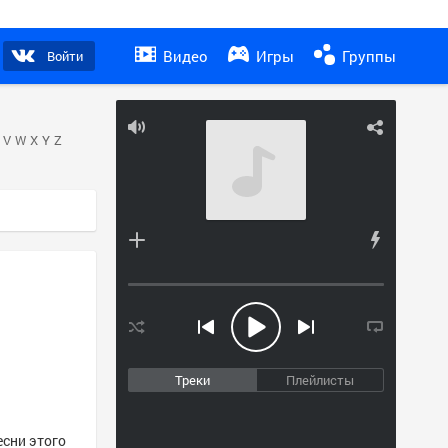
Видео
Игры
Группы
Войти
V
W
X
Y
Z
Треки
Плейлисты
есни этого