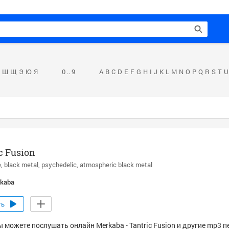
Ш
Щ
Э
Ю
Я
0 .. 9
A
B
C
D
E
F
G
H
I
J
K
L
M
N
O
P
Q
R
S
T
U
c Fusion
e
black metal
psychedelic
atmospheric black metal
kaba
ть
 можете послушать онлайн Merkaba - Tantric Fusion и другие mp3 п