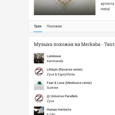
артиста 
metal
Трек
Похожие
Luminous
Kaminanda
Lithium (Reverse remix)
Zyce & Egorythmia
Fear & Love (Mindwave remix)
Suntree
@ Universo Parallelo
Zyce
Human Instincts
E-Clip