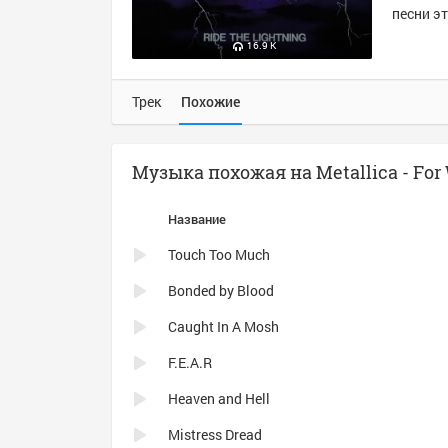
песни эт
16.9 K
Трек
Похожие
Музыка похожая на Metallica - For 
Название
Touch Too Much
Bonded by Blood
Caught In A Mosh
F.E.A.R
Heaven and Hell
Mistress Dread