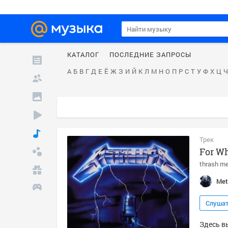
КАТАЛОГ
ПОСЛЕДНИЕ ЗАПРОСЫ
А
Б
В
Г
Д
Е
Ё
Ж
З
И
Й
К
Л
М
Н
О
П
Р
С
Т
У
Ф
Х
Ц
Ч
Трек
For Wh
thrash me
Met
Слуша
Здесь вы