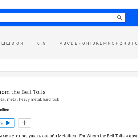
Ш
Щ
Э
Ю
Я
0 .. 9
A
B
C
D
E
F
G
H
I
J
K
L
M
N
O
P
Q
R
S
T
U
om the Bell Tolls
tal
metal
heavy metal
hard rock
allica
ть
 можете послушать онлайн Metallica - For Whom the Bell Tolls и дру