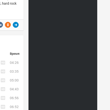
, hard rock
Время
04:26
03:35
05:00
04:43
06:56
06:52