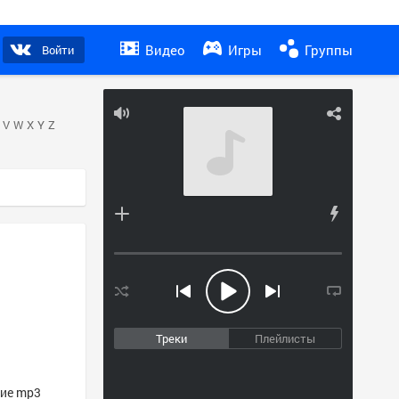
Видео
Игры
Группы
Войти
V
W
X
Y
Z
Треки
Плейлисты
гие mp3