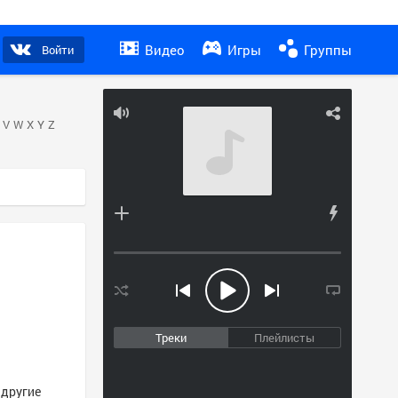
Видео
Игры
Группы
Войти
V
W
X
Y
Z
Треки
Плейлисты
 другие