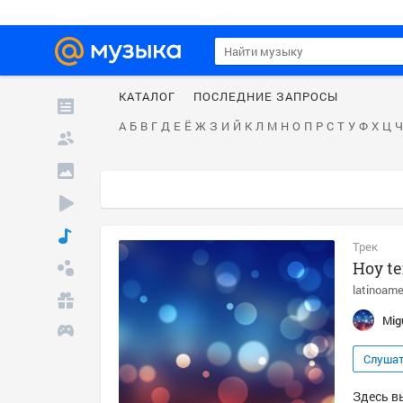
КАТАЛОГ
ПОСЛЕДНИЕ ЗАПРОСЫ
А
Б
В
Г
Д
Е
Ё
Ж
З
И
Й
К
Л
М
Н
О
П
Р
С
Т
У
Ф
Х
Ц
Ч
Трек
Hoy te
latinoame
Mig
Слуша
Здесь вы