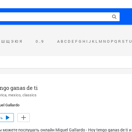
Ш
Щ
Э
Ю
Я
0 .. 9
A
B
C
D
E
F
G
H
I
J
K
L
M
N
O
P
Q
R
S
T
U
ngo ganas de ti
rica
mexico
classics
uel Gallardo
ть
 можете послушать онлайн Miguel Gallardo - Hoy tengo ganas de ti и