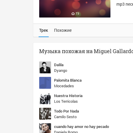
mp3 песн
73
Трек
Похожие
Музыка похожая на Miguel Gallardo 
Dalila
Dyango
Palomita Blanca
Mocedades
Nuestra Historia
Los Terricolas
Todo Por Nada
Camilo Sesto
cuando hay amor no hay pecado
Daniela Romo