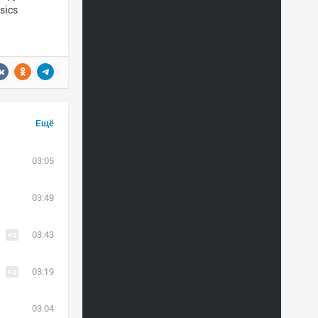
sics
Ещё
03:05
03:49
03:43
03:19
03:04