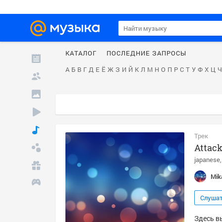
КАТАЛОГ
ПОСЛЕДНИЕ ЗАПРОСЫ
А
Б
В
Г
Д
Е
Ё
Ж
З
И
Й
К
Л
М
Н
О
П
Р
С
Т
У
Ф
Х
Ц
Ч
Трек
Attack
japanese
Mik
Слуша
Здесь вы