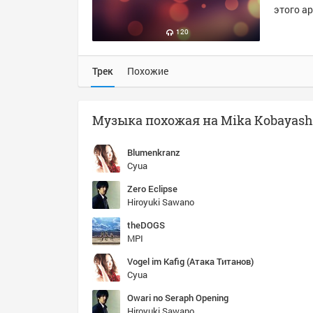
этого ар
120
Трек
Похожие
Музыка похожая на Mika Kobayashi 
Blumenkranz
Cyua
Zero Eclipse
Hiroyuki Sawano
theDOGS
MPI
Vogel im Kafig (Атака Титанов)
Cyua
Owari no Seraph Opening
Hiroyuki Sawano