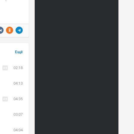
Ещё
02:18
04:13
04:35
03:07
04:04