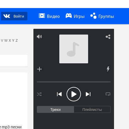
Видео
Игры
Группы
Войти
V
W
X
Y
Z
Треки
Плейлисты
е mp3 песни