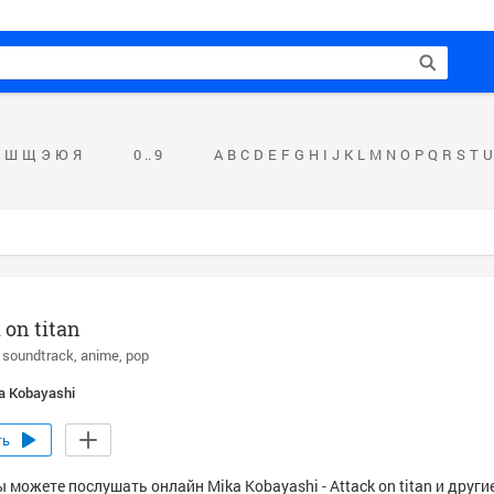
Ш
Щ
Э
Ю
Я
0 .. 9
A
B
C
D
E
F
G
H
I
J
K
L
M
N
O
P
Q
R
S
T
U
 on titan
soundtrack
anime
pop
a Kobayashi
ть
 можете послушать онлайн Mika Kobayashi - Attack on titan и други