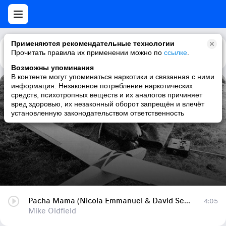
Применяются рекомендательные технологии
Прочитать правила их применении можно по
Каталог
Рекомендации
ссылке
.
Возможны упоминания
В контенте могут упоминаться наркотики и связанная с ними
информация. Незаконное потребление наркотических
Pacha Mama (Nicola Emmanuel & David Serame - Miriam Stockley)
средств, психотропных веществ и их аналогов причиняет
вред здоровью, их незаконный оборот запрещён и влечёт
Mike Oldfield
установленную законодательством ответственность
Pacha Mama (Nicola Emmanuel & David Serame - Miriam Stockley)
4:05
Mike Oldfield