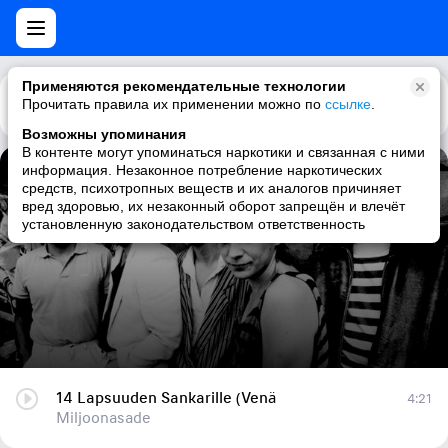
Применяются рекомендательные технологии
Прочитать правила их применении можно по
Каталог
Рекомендации
ссылке
.
Возможны упоминания
В контенте могут упоминаться наркотики и связанная с ними
информация. Незаконное потребление наркотических
14 Lapsuuden Sankarille (Venä
средств, психотропных веществ и их аналогов причиняет
вред здоровью, их незаконный оборот запрещён и влечёт
Miljoonasade
установленную законодательством ответственность
14 Lapsuuden Sankarille (Venä
4:21
Miljoonasade