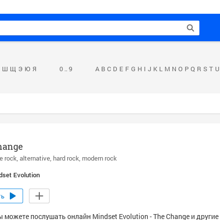
Ш
Щ
Э
Ю
Я
0 .. 9
A
B
C
D
E
F
G
H
I
J
K
L
M
N
O
P
Q
R
S
T
U
hange
ve rock
alternative
hard rock
modern rock
dset Evolution
ть
 можете послушать онлайн Mindset Evolution - The Change и другие