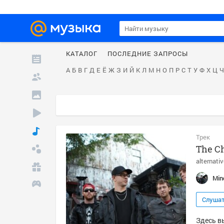
КАТАЛОГ
ПОСЛЕДНИЕ ЗАПРОСЫ
А
Б
В
Г
Д
Е
Ё
Ж
З
И
Й
К
Л
М
Н
О
П
Р
С
Т
У
Ф
Х
Ц
Ч
Трек
The C
alternati
Min
Слуша
Здесь вы