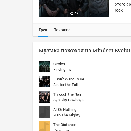
этого ар
rock
59
Трек
Похожие
Circles
Finding Iris
I Don't Want To Be
Set for the Fall
Through the Rain
Syn City Cowboys
All Or Nothing
Man The Mighty
The Distance
Panic Era