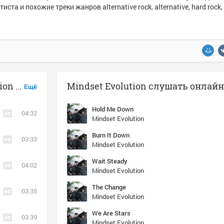
тиста и похожие треки жанров alternative rock, alternative, hard rock
Музыка похожая на Mindset Evolution - The Change
Mindset Evolution слушать онлайн
Ещё
Hold Me Down
04:32
Mindset Evolution
Burn It Down
03:33
Mindset Evolution
Wait Steady
04:02
Mindset Evolution
The Change
03:35
Mindset Evolution
We Are Stars
03:39
Mindset Evolution