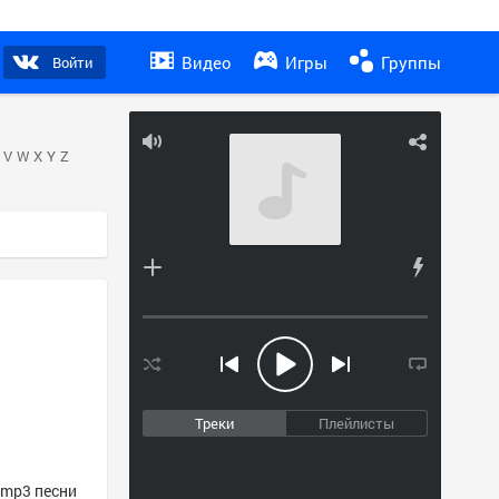
Видео
Игры
Группы
Войти
V
W
X
Y
Z
Треки
Плейлисты
 mp3 песни