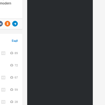
, modern
Ещё
89
72
67
59
28