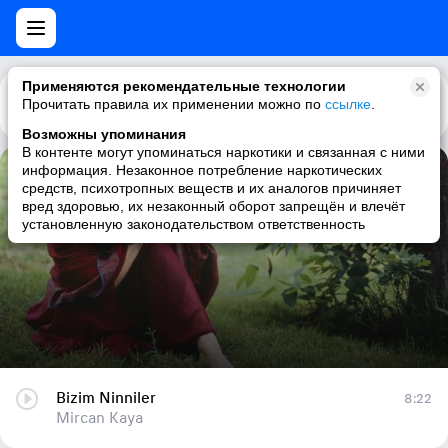
Применяются рекомендательные технологии
Прочитать правила их применении можно по
Каталог
Рекомендации
ссылке
.
Возможны упоминания
В контенте могут упоминаться наркотики и связанная с ними
информация. Незаконное потребление наркотических
Bizim Ninniler
средств, психотропных веществ и их аналогов причиняет
вред здоровью, их незаконный оборот запрещён и влечёт
Mircan Kaya
установленную законодательством ответственность
Bizim Ninniler
8:22
Mircan Kaya