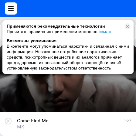
Применяются рекомендательные технологии
Прочитать правила их применении можно по
Каталог
Рекомендации
ссылке
.
Возможны упоминания
В контенте могут упоминаться наркотики и связанная с ними
информация. Незаконное потребление наркотических
Come Find Me
средств, психотропных веществ и их аналогов причиняет
вред здоровью, их незаконный оборот запрещён и влечёт
MK
установленную законодательством ответственность
Come Find Me
3:27
MK