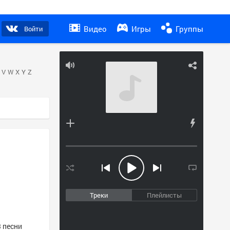
Видео
Игры
Группы
Войти
V
W
X
Y
Z
Треки
Плейлисты
3 песни