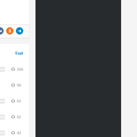
Ещё
266
96
63
62
43