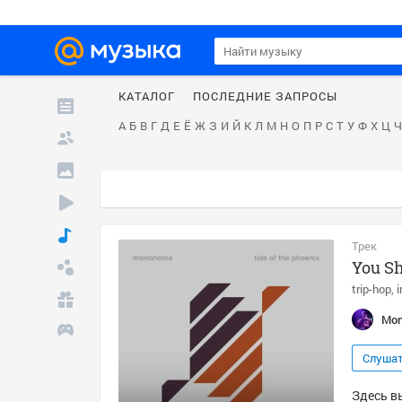
КАТАЛОГ
ПОСЛЕДНИЕ ЗАПРОСЫ
А
Б
В
Г
Д
Е
Ё
Ж
З
И
Й
К
Л
М
Н
О
П
Р
С
Т
У
Ф
Х
Ц
Ч
Трек
You Sh
trip-hop
i
Mo
Слуша
Здесь в