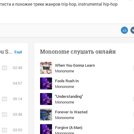
тиста и похожие треки жанров trip-hop, instrumental hip-hop
Музыка похожая на Mononome - You Shall Rise
Mononome слушать онлайн
Ещё
When You Gonna Learn
02:48
Mononome
Fools Rush In
04:57
Mononome
"Understanding"
05:14
Mononome
Forever Is Wasted
03:48
Mononome
Forgive (A Man)
03:53
Mononome