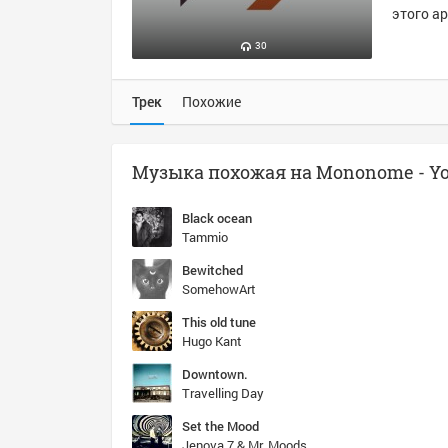
этого ар
30
Трек
Похожие
Black ocean
Tammio
Bewitched
SomehowArt
This old tune
Hugo Kant
Downtown.
Travelling Day
Set the Mood
Jenova 7 & Mr. Moods