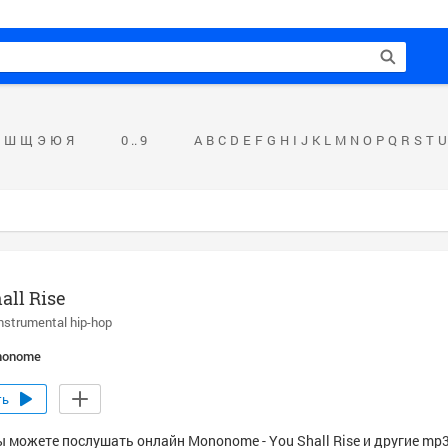
Ш
Щ
Э
Ю
Я
0 .. 9
A
B
C
D
E
F
G
H
I
J
K
L
M
N
O
P
Q
R
S
T
U
all Rise
nstrumental hip-hop
nonome
ть
ы можете послушать онлайн Mononome - You Shall Rise и другие mp