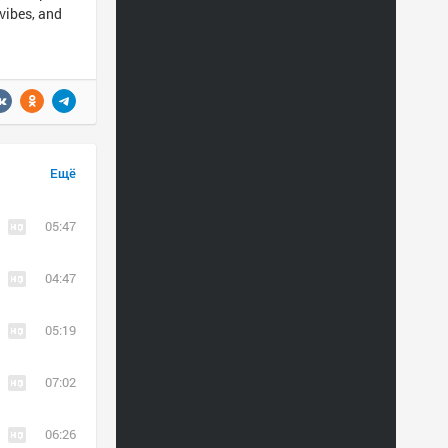
vibes, and
Ещё
05:47
04:47
05:19
07:02
06:26