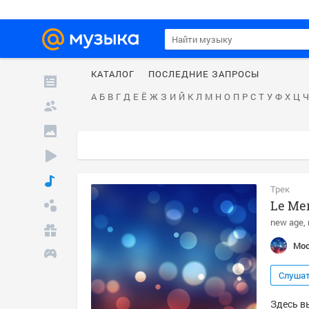
КАТАЛОГ
ПОСЛЕДНИЕ ЗАПРОСЫ
А
Б
В
Г
Д
Е
Ё
Ж
З
И
Й
К
Л
М
Н
О
П
Р
С
Т
У
Ф
Х
Ц
Ч
Трек
Le Me
new age
Moo
Слуша
Здесь в