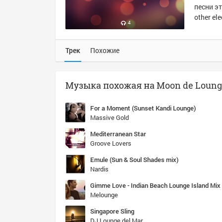
песни эт
other el
4
Трек
Похожие
Музыка похожая на Moon de Lounge
For a Moment (Sunset Kandi Lounge)
Massive Gold
Mediterranean Star
Groove Lovers
Emule (Sun & Soul Shades mix)
Nardis
Gimme Love - Indian Beach Lounge Island Mix
Melounge
Singapore Sling
DJ Lounge del Mar