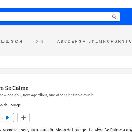
Ш
Щ
Э
Ю
Я
0 .. 9
A
B
C
D
E
F
G
H
I
J
K
L
M
N
O
P
Q
R
S
T
U
re Se Calme
new age chill
new age vibes
and other electronic music
n de Lounge
ть
ы можете послушать онлайн Moon de Lounge - Le Mere Se Calme и др