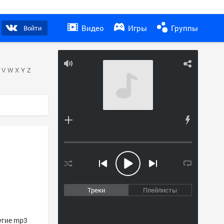
Видео
Игры
Группы
Войти
V
W
X
Y
Z
Треки
Плейлисты
угие mp3