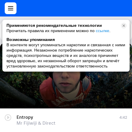
Применяются рекомендательные технологии
Прочитать правила их применении можно по
Каталог
Рекомендации
ссылке
.
Возможны упоминания
В контенте могут упоминаться наркотики и связанная с ними
информация. Незаконное потребление наркотических
Entropy
средств, психотропных веществ и их аналогов причиняет
вред здоровью, их незаконный оборот запрещён и влечёт
Mr Fijiwiji & Direct
установленную законодательством ответственность
Entropy
4:42
Mr Fijiwiji & Direct