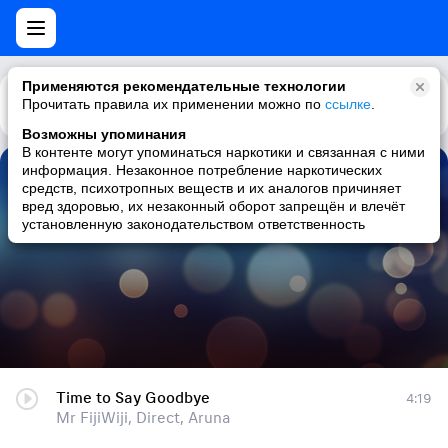
Применяются рекомендательные технологии
Прочитать правила их применении можно по
Каталог
Рекомендации
ссылке
.
Возможны упоминания
В контенте могут упоминаться наркотики и связанная с ними
информация. Незаконное потребление наркотических
Time to Say Goodbye
средств, психотропных веществ и их аналогов причиняет
вред здоровью, их незаконный оборот запрещён и влечёт
Mr FijiWiji, Direct, Aruna
установленную законодательством ответственность
Time to Say Goodbye
4:19
Mr FijiWiji, Direct, Aruna